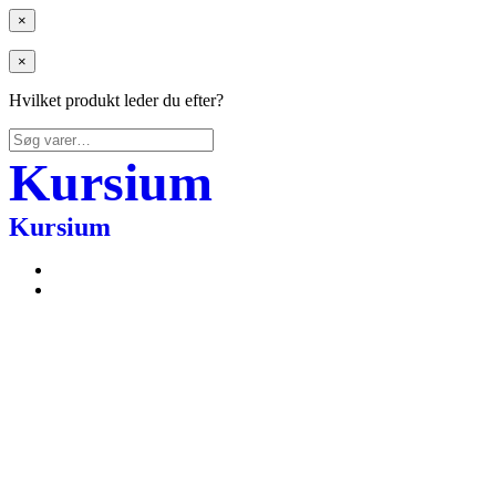
×
×
Hvilket produkt leder du efter?
Søg
efter:
Kursium
Kursium