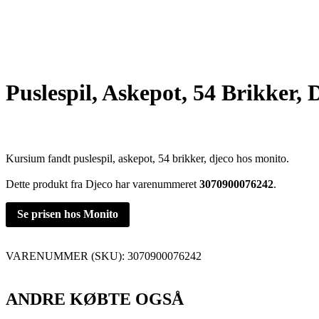
Puslespil, Askepot, 54 Brikker, 
Kursium fandt puslespil, askepot, 54 brikker, djeco hos monito.
Dette produkt fra Djeco har varenummeret
3070900076242
.
Se prisen hos Monito
VARENUMMER (SKU):
3070900076242
ANDRE KØBTE OGSÅ