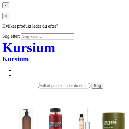
×
×
Hvilket produkt leder du efter?
Søg efter:
Kursium
Kursium
Søg