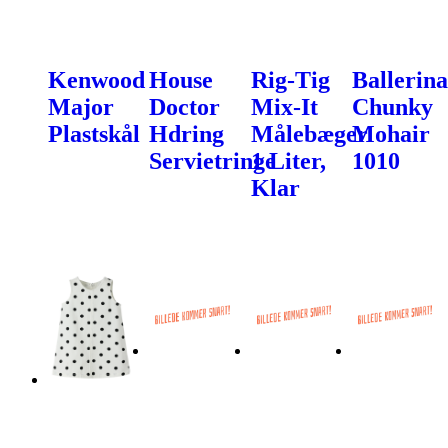
Kenwood
House
Rig-Tig
Ballerina
Major
Doctor
Mix-It
Chunky
Plastskål
Hdring
Målebæger
Mohair
Servietringe
1 Liter,
1010
Klar