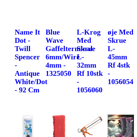
Name It
Blue
L-Krog
øje Med
Dot -
Wave
Med
Skrue
Twill
Gaffelterminal
Skrue
L-
Spencer
6mm/Wire
L-
45mm
-
4mm -
32mm
Rf 4stk
Antique
1325050
Rf 10stk
-
White/Dot
-
1056054
- 92 Cm
1056060