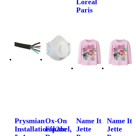
Loreal
Paris
Prysmian
Ox-On
Name It
Name It
Installationskabel,
Ffp2nr
Jette
Jette