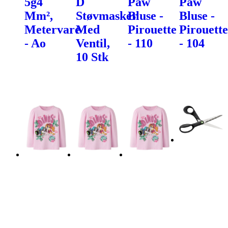
5g4
D
Paw
Paw
Mm²,
Støvmasker
Bluse -
Bluse -
Metervare
Med
Pirouette
Pirouette
- Ao
Ventil,
- 110
- 104
10 Stk