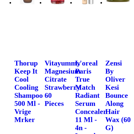
Thorup
Vitayummy
L'oreal
Zensi
Keep It
Magnesium
Paris
By
Cool
Citrate
True
Oliver
Cooling
Strawberry
Match
Kesi
Shampoo
60
Radiant
Bounce
500 Ml -
Pieces
Serum
Along
Vrige
Concealer
Hair
Mrker
11 Ml -
Wax (60
4n -
G)