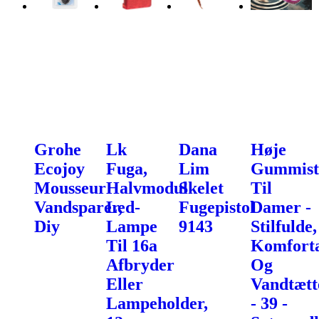
Grohe
Lk
Dana
Høje
Ecojoy
Fuga,
Lim
Gummist
Mousseur
Halvmodul
Skelet
Til
Vandsparer,
Led-
Fugepistol
Damer -
Diy
Lampe
9143
Stilfulde,
Til 16a
Komfort
Afbryder
Og
Eller
Vandtætt
Lampeholder,
- 39 -