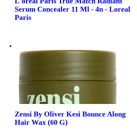
L'oreal Paris True Match Radiant
Serum Concealer 11 Ml - 4n - Loreal
Paris
Zensi By Oliver Kesi Bounce Along
Hair Wax (60 G)